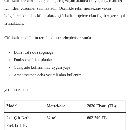
Çift katlı prefabrik evler, daha geniş yaşam alanına ihtiyaç duyan aileler
için ideal çözümler sunmaktadır. Özellikle şehir merkezine yakın
bölgelerde ve müstakil arsalarda çift katlı projelere olan ilgi her geçen yıl
artmaktadır.
Çift katlı modellerin tercih edilme sebepleri arasında:
Daha fazla oda seçeneği
Fonksiyonel kat planları
Geniş aile kullanımına uygun yapı
Arsa üzerinde daha verimli alan kullanımı
yer almaktadır.
Model
Metrekare
2026 Fiyatı (TL)
2+1 Çift Katlı
82 m²
802.700 TL
Prefabrik Ev