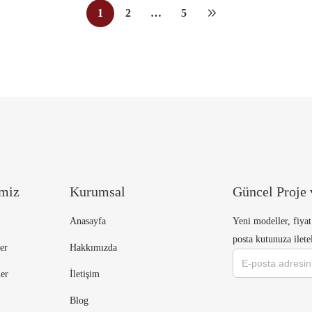
1
2
…
5
imiz
Kurumsal
Güncel Proje 
Anasayfa
Yeni modeller, fiyat
posta kutunuza ilete
er
Hakkımızda
ler
İletişim
Blog