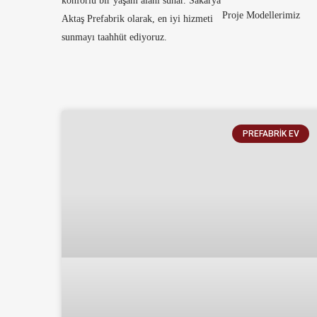
konforlu bir yaşam alanı sunar. Sakarya
Proje Modellerimiz
Aktaş Prefabrik olarak, en iyi hizmeti
sunmayı taahhüt ediyoruz.
PREFABRIK EV