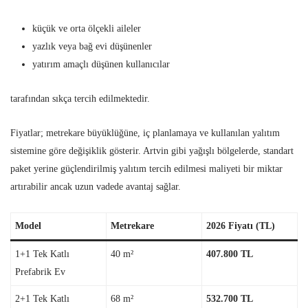
küçük ve orta ölçekli aileler
yazlık veya bağ evi düşünenler
yatırım amaçlı düşünen kullanıcılar
tarafından sıkça tercih edilmektedir.
Fiyatlar; metrekare büyüklüğüne, iç planlamaya ve kullanılan yalıtım
sistemine göre değişiklik gösterir. Artvin gibi yağışlı bölgelerde, standart
paket yerine güçlendirilmiş yalıtım tercih edilmesi maliyeti bir miktar
artırabilir ancak uzun vadede avantaj sağlar.
Model
Metrekare
2026 Fiyatı (TL)
1+1 Tek Katlı
40 m²
407.800 TL
Prefabrik Ev
2+1 Tek Katlı
68 m²
532.700 TL