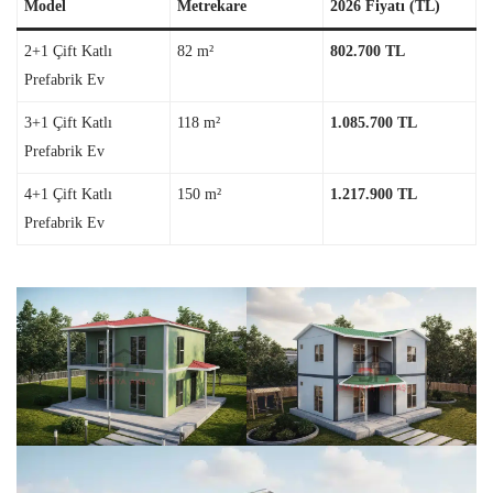
Model
Metrekare
2026 Fiyatı (TL)
2+1 Çift Katlı
82 m²
802.700 TL
Prefabrik Ev
3+1 Çift Katlı
118 m²
1.085.700 TL
Prefabrik Ev
4+1 Çift Katlı
150 m²
1.217.900 TL
Prefabrik Ev