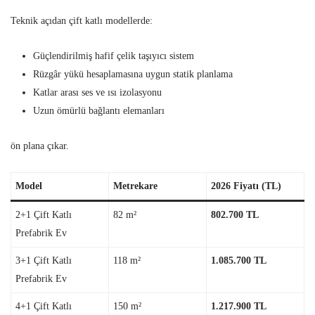
Teknik açıdan çift katlı modellerde:
Güçlendirilmiş hafif çelik taşıyıcı sistem
Rüzgâr yükü hesaplamasına uygun statik planlama
Katlar arası ses ve ısı izolasyonu
Uzun ömürlü bağlantı elemanları
ön plana çıkar.
Model
Metrekare
2026 Fiyatı (TL)
2+1 Çift Katlı
82 m²
802.700 TL
Prefabrik Ev
3+1 Çift Katlı
118 m²
1.085.700 TL
Prefabrik Ev
4+1 Çift Katlı
150 m²
1.217.900 TL