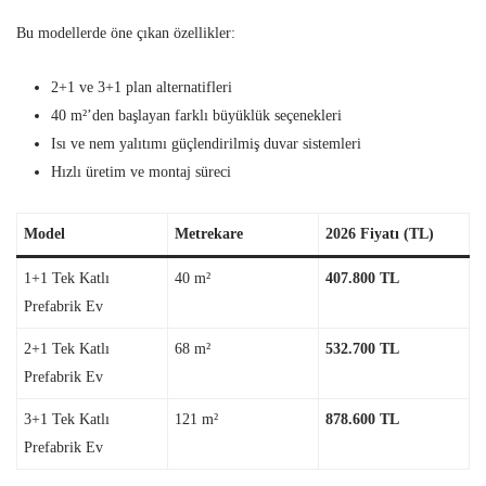
Bu modellerde öne çıkan özellikler:
2+1 ve 3+1 plan alternatifleri
40 m²’den başlayan farklı büyüklük seçenekleri
Isı ve nem yalıtımı güçlendirilmiş duvar sistemleri
Hızlı üretim ve montaj süreci
Model
Metrekare
2026 Fiyatı (TL)
1+1 Tek Katlı
40 m²
407.800 TL
Prefabrik Ev
2+1 Tek Katlı
68 m²
532.700 TL
Prefabrik Ev
3+1 Tek Katlı
121 m²
878.600 TL
Prefabrik Ev