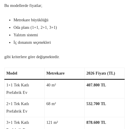
Bu modellerde fiyatlar;
Metrekare büyüklüğü
Oda planı (1+1, 2+1, 3+1)
Yalıtım sistemi
İç donanım seçenekleri
gibi kriterlere göre değişmektedir.
Model
Metrekare
2026 Fiyatı (TL)
1+1 Tek Katlı
40 m²
407.800 TL
Prefabrik Ev
2+1 Tek Katlı
68 m²
532.700 TL
Prefabrik Ev
3+1 Tek Katlı
121 m²
878.600 TL